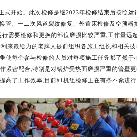
检修正式开始。此次检修是继2023年检修结束后按照
壁换管、一二次风道裂纹修复、外置床检修及空预器换
断运行需要检修和更换的部位磨损比较严重,工作量远
际·利来最给力的老牌人提前组织各施工组长和相关
争使每个参与检修的人员对每项施工任务都了然于
作紧密配合,特别是对锅炉受热面磨损严重的管壁
提高了工作效率,目前
#1机组检修正在有条不紊进